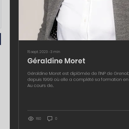
15 sept. 2023
∙
3
min
Géraldine Moret
Géraldine Moret est diplômée de l’INP de Greno
depuis 1999 où elle a complété sa formation en g
Au cours de...
160
0