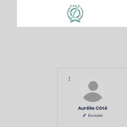
Plus d'actions
Aurélie Côté
Écrivain
0
0